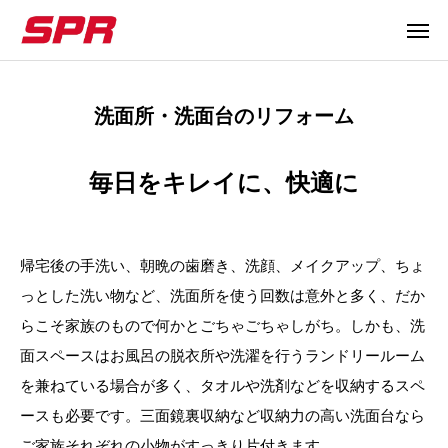
洗面所・洗面台のリフォーム
メールで
お電話で
毎日をキレイに、快適に
アクセス
私たちについて
帰宅後の手洗い、朝晩の歯磨き、洗顔、メイクアップ、ちょ
会社概要
っとした洗い物など、洗面所を使う回数は意外と多く、だか
らこそ家族のもので何かとごちゃごちゃしがち。しかも、洗
施工事例
面スペースはお風呂の脱衣所や洗濯を行うランドリールーム
を兼ねている場合が多く、タオルや洗剤などを収納するスペ
リフォームメニュー
ースも必要です。三面鏡裏収納など収納力の高い洗面台なら
リフォームのながれ
ご家族それぞれの小物がすっきり片付きます。